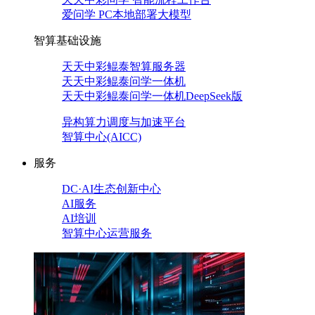
爱问学 PC本地部署大模型
智算基础设施
天天中彩鲲泰智算服务器
天天中彩鲲泰问学一体机
天天中彩鲲泰问学一体机DeepSeek版
异构算力调度与加速平台
智算中心(AICC)
服务
DC·AI生态创新中心
AI服务
AI培训
智算中心运营服务