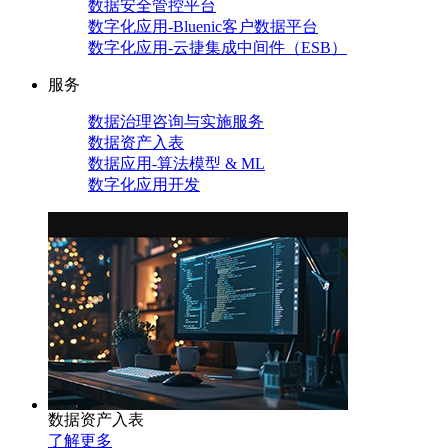
数据安全管控平台
数字化应用-Bluenic客户数据平台
数字化应用-云捷集成中间件（ESB）
服务
数据治理咨询与实施服务
数据资产入表
数据应用-算法模型 & ML
数字化应用开发
数据资产入表
了解更多