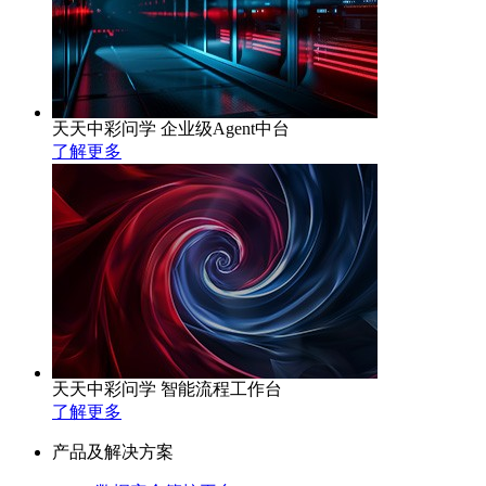
天天中彩问学 企业级Agent中台
了解更多
天天中彩问学 智能流程工作台
了解更多
产品及解决方案