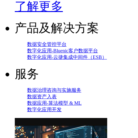
了解更多
产品及解决方案
数据安全管控平台
数字化应用-Bluenic客户数据平台
数字化应用-云捷集成中间件（ESB）
服务
数据治理咨询与实施服务
数据资产入表
数据应用-算法模型 & ML
数字化应用开发