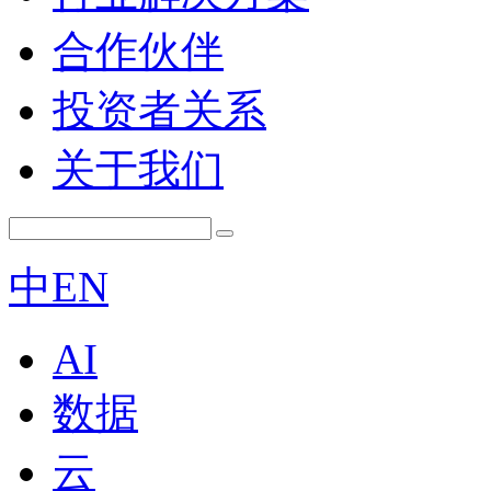
合作伙伴
投资者关系
关于我们
中
EN
AI
数据
云