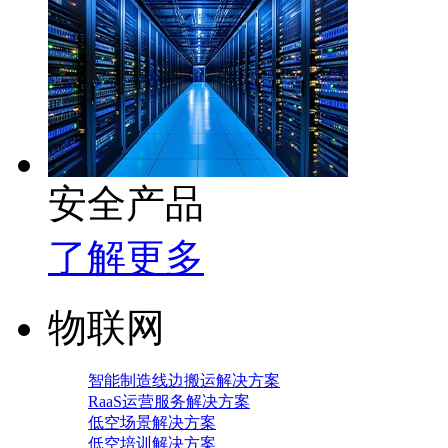
安全产品
了解更多
物联网
智能制造线边搬运解决方案
RaaS运营服务解决方案
低空场景解决方案
低空培训解决方案