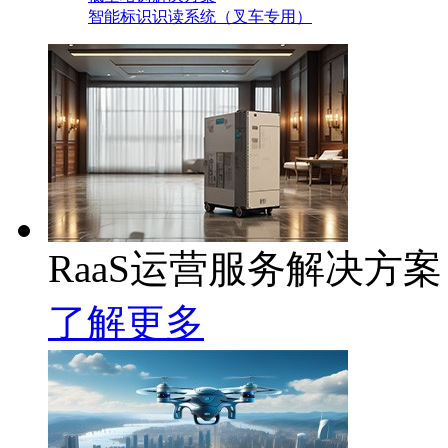
智能标识识读系统（叉车专用）
RaaS运营服务解决方案
了解更多