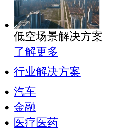
低空场景解决方案
了解更多
行业解决方案
汽车
金融
医疗医药