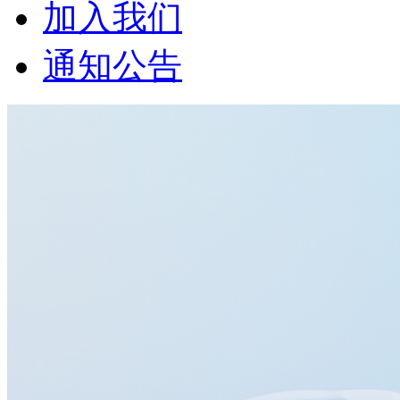
加入我们
通知公告