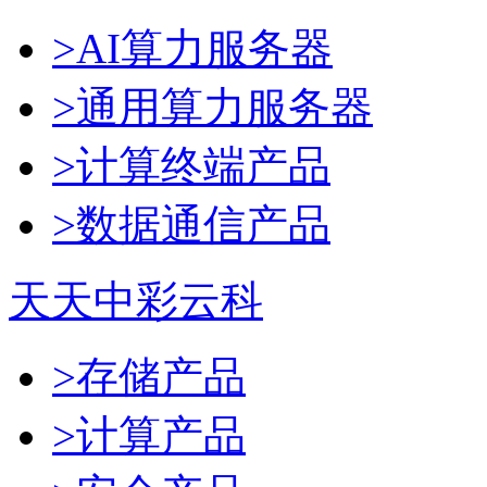
>AI算力服务器
>通用算力服务器
>计算终端产品
>数据通信产品
天天中彩云科
>存储产品
>计算产品