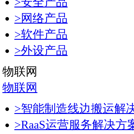
>安全产品
>网络产品
>软件产品
>外设产品
物联网
物联网
>智能制造线边搬运解
>RaaS运营服务解决方