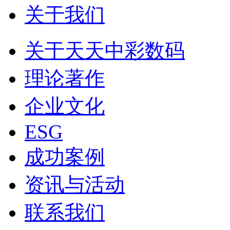
关于我们
关于天天中彩数码
理论著作
企业文化
ESG
成功案例
资讯与活动
联系我们