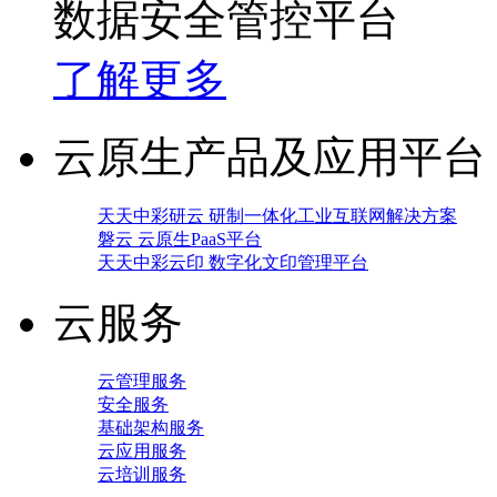
数据安全管控平台
了解更多
云原生产品及应用平台
天天中彩研云 研制一体化工业互联网解决方案
磐云 云原生PaaS平台
天天中彩云印 数字化文印管理平台
云服务
云管理服务
安全服务
基础架构服务
云应用服务
云培训服务