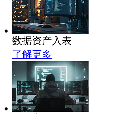
数据资产入表
了解更多